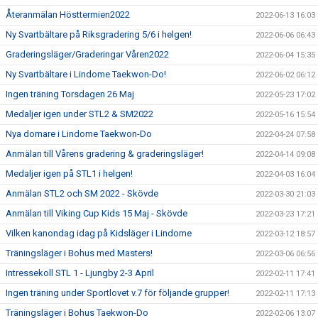
Återanmälan Hösttermien2022
2022-06-13 16:03
Ny Svartbältare på Riksgradering 5/6 i helgen!
2022-06-06 06:43
Graderingsläger/Graderingar Våren2022
2022-06-04 15:35
Ny Svartbältare i Lindome Taekwon-Do!
2022-06-02 06:12
Ingen träning Torsdagen 26 Maj
2022-05-23 17:02
Medaljer igen under STL2 & SM2022
2022-05-16 15:54
Nya domare i Lindome Taekwon-Do
2022-04-24 07:58
Anmälan till Vårens gradering & graderingsläger!
2022-04-14 09:08
Medaljer igen på STL1 i helgen!
2022-04-03 16:04
Anmälan STL2 och SM 2022 - Skövde
2022-03-30 21:03
Anmälan till Viking Cup Kids 15 Maj - Skövde
2022-03-23 17:21
Vilken kanondag idag på Kidsläger i Lindome
2022-03-12 18:57
Träningsläger i Bohus med Masters!
2022-03-06 06:56
Intressekoll STL 1 - Ljungby 2-3 April
2022-02-11 17:41
Ingen träning under Sportlovet v.7 för följande grupper!
2022-02-11 17:13
Träningsläger i Bohus Taekwon-Do
2022-02-06 13:07