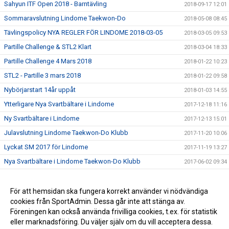
Sahyun ITF Open 2018 - Barntävling
2018-09-17 12:01
Sommaravslutning Lindome Taekwon-Do
2018-05-08 08:45
Tävlingspolicy NYA REGLER FÖR LINDOME 2018-03-05
2018-03-05 09:53
Partille Challenge & STL2 Klart
2018-03-04 18:33
Partille Challenge 4 Mars 2018
2018-01-22 10:23
STL2 - Partille 3 mars 2018
2018-01-22 09:58
Nybörjarstart 14år uppåt
2018-01-03 14:55
Ytterligare Nya Svartbältare i Lindome
2017-12-18 11:16
Ny Svartbältare i Lindome
2017-12-13 15:01
Julavslutning Lindome Taekwon-Do Klubb
2017-11-20 10:06
Lyckat SM 2017 för Lindome
2017-11-19 13:27
Nya Svartbältare i Lindome Taekwon-Do Klubb
2017-06-02 09:34
Graderingar Våren 2017
2017-05-18 09:43
Medaljregn på Partille Challenge 2017
För att hemsidan ska fungera korrekt använder vi nödvändiga
2017-03-06 11:01
cookies från SportAdmin. Dessa går inte att stänga av.
Partille Challenge över för iår
2016-03-09 10:35
Föreningen kan också använda frivilliga cookies, t.ex. för statistik
eller marknadsföring. Du väljer själv om du vill acceptera dessa.