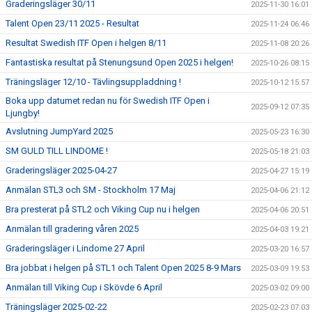
Graderingsläger 30/11
2025-11-30 16:01
Talent Open 23/11 2025 - Resultat
2025-11-24 06:46
Resultat Swedish ITF Open i helgen 8/11
2025-11-08 20:26
Fantastiska resultat på Stenungsund Open 2025 i helgen!
2025-10-26 08:15
Träningsläger 12/10 - Tävlingsuppladdning !
2025-10-12 15:57
Boka upp datumet redan nu för Swedish ITF Open i
2025-09-12 07:35
Ljungby!
Avslutning JumpYard 2025
2025-05-23 16:30
SM GULD TILL LINDOME !
2025-05-18 21:03
Graderingsläger 2025-04-27
2025-04-27 15:19
Anmälan STL3 och SM - Stockholm 17 Maj
2025-04-06 21:12
Bra presterat på STL2 och Viking Cup nu i helgen
2025-04-06 20:51
Anmälan till gradering våren 2025
2025-04-03 19:21
Graderingsläger i Lindome 27 April
2025-03-20 16:57
Bra jobbat i helgen på STL1 och Talent Open 2025 8-9 Mars
2025-03-09 19:53
Anmälan till Viking Cup i Skövde 6 April
2025-03-02 09:00
Träningsläger 2025-02-22
2025-02-23 07:03