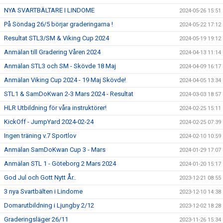
NYA SVARTBÄLTARE I LINDOME
2024-05-26 15:51
På Söndag 26/5 börjar graderingarna !
2024-05-22 17:12
Resultat STL3/SM & Viking Cup 2024
2024-05-19 19:12
Anmälan till Gradering Våren 2024
2024-04-13 11:14
Anmälan STL3 och SM - Skövde 18 Maj
2024-04-09 16:17
Anmälan Viking Cup 2024 - 19 Maj Skövde!
2024-04-05 13:34
STL1 & SamDoKwan 2-3 Mars 2024 - Resultat
2024-03-03 18:57
HLR Utbildning för våra instruktörer!
2024-02-25 15:11
KickOff - JumpYard 2024-02-24
2024-02-25 07:39
Ingen träning v.7 Sportlov
2024-02-10 10:59
Anmälan SamDoKwan Cup 3 - Mars
2024-01-29 17:07
Anmälan STL 1 - Göteborg 2 Mars 2024
2024-01-20 15:17
God Jul och Gott Nytt År..
2023-12-21 08:55
3 nya Svartbälten i Lindome
2023-12-10 14:38
Domarutbildning i Ljungby 2/12
2023-12-02 18:28
Graderingsläger 26/11
2023-11-26 15:34