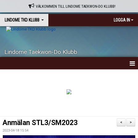
VÄLKOMMEN TILL LINDOME TAEKWON-DO KLUBB!
LINDOME TKD KLUBB
LOGGA IN
Lindome Taekwon-Do Klubb
HEM
OM KLUBBEN
VAD ÄR TAEKWON-DO ?
NYHETER
Anmälan STL3/SM2023
<
>
KALENDER
2023-04-18 15:54