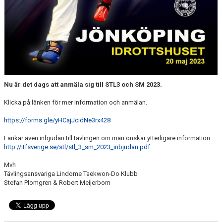
SVENSKA TAEKWON-DO LIGAN (STL)
Nu är det dags att anmäla sig till STL3 och SM 2023.
Klicka på länken för mer information och anmälan.
https://forms.gle/yHCajJcidNe3rx428
Länkar även inbjudan till tävlingen om man önskar ytterligare information:
http://itfsverige.se/stl/stl_3_sm_2023_inbjudan.pdf
Mvh
Tävlingsansvariga Lindome Taekwon-Do Klubb
Stefan Plomgren & Robert Meijerbom