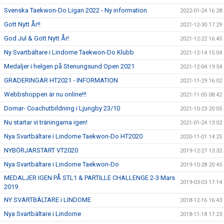
Svenska Taekwon-Do Ligan 2022 - Ny information
2022-01-24 16:28
Gott Nytt År!!
2021-12-30 17:29
God Jul & Gott Nytt År!
2021-12-22 16:45
Ny Svartbältare i Lindome Taekwon-Do Klubb
2021-12-14 15:04
Medaljer i helgen på Stenungsund Open 2021
2021-12-04 19:54
GRADERINGAR HT2021 - INFORMATION
2021-11-29 16:02
Webbshoppen är nu online!!!
2021-11-05 08:42
Domar- Coachutbildning i Ljungby 23/10
2021-10-23 20:05
Nu startar vi träningarna igen!
2021-01-24 13:02
Nya Svartbältare i Lindome Taekwon-Do HT2020
2020-11-01 14:25
NYBÖRJARSTART VT2020
2019-12-27 13:32
Nya Svartbältare i Lindome Taekwon-Do
2019-10-28 20:45
MEDALJER IGEN PÅ STL1 & PARTILLE CHALLENGE 2-3 Mars
2019-03-03 17:14
2019
NY SVARTBÄLTARE i LINDOME
2018-12-16 16:43
Nya Svartbältare i Lindome
2018-11-18 17:23