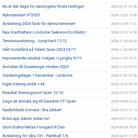
Nu är det dags för säsongens första tävlingar!
2025-02-21 07:26
Nybörjarstart VT2025
2024-12-20 13:36
Avslutning 2024 Tack för denna terminen!
2024-12-18 11:21
Nya Svartbältare i Lindome Taekwon-Do Klubb !
2024-12-15 14:30
Terminsavslutning - JumpYard 17/12
2024-11-25 09:42
Hårt motstånd på Talent Open 2024 23/11
2024-11-24 09:42
Imponerande resultat i helgen i Ljungby 9/11!
2024-11-09 19:31
Anmälan till Graderingar Hösten 2024
2024-11-02 07:53
Graderingsläger 1 December - Lindome
2024-11-01 07:36
Ingen träning under v.44
2024-10-26 09:19
Resultat Stenungsund Open 12/10
2024-10-12 19:37
Dags att anmäla sig till Swedish ITF Open
2024-10-09 16:55
Nyutbildade Domare - Bra jobbat!
2024-10-07 17:14
Boka upp datum redan nu!
2024-09-27 07:36
Stort Grattis Niklas Forsgard III Dan
2024-06-08 18:01
Avslutning för våra 13+ - Paintball 1/6
2024-06-01 17:39