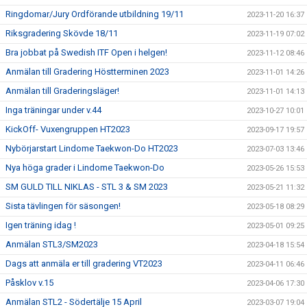
Ringdomar/Jury Ordförande utbildning 19/11
2023-11-20 16:37
Riksgradering Skövde 18/11
2023-11-19 07:02
Bra jobbat på Swedish ITF Open i helgen!
2023-11-12 08:46
Anmälan till Gradering Höstterminen 2023
2023-11-01 14:26
Anmälan till Graderingsläger!
2023-11-01 14:13
Inga träningar under v.44
2023-10-27 10:01
KickOff- Vuxengruppen HT2023
2023-09-17 19:57
Nybörjarstart Lindome Taekwon-Do HT2023
2023-07-03 13:46
Nya höga grader i Lindome Taekwon-Do
2023-05-26 15:53
SM GULD TILL NIKLAS - STL 3 & SM 2023
2023-05-21 11:32
Sista tävlingen för säsongen!
2023-05-18 08:29
Igen träning idag !
2023-05-01 09:25
Anmälan STL3/SM2023
2023-04-18 15:54
Dags att anmäla er till gradering VT2023
2023-04-11 06:46
Påsklov v.15
2023-04-06 17:30
Anmälan STL2 - Södertälje 15 April
2023-03-07 19:04