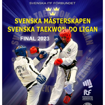
INSTRUKTÖRER
DOKUMENT
BILDGALLERI
TRÄNINGSTIDER
GRADERINGAR
TÄVLINGAR 2026
RESULTAT
VÅRA SPONSORER
BESTÄLLNING AV UTRUSTNING
BESTÄLLNING AV KLUBBKLÄDER
KONTAKT