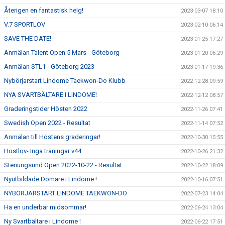
Återigen en fantastisk helg!
2023-03-07 18:10
V.7 SPORTLOV
2023-02-10 06:14
SAVE THE DATE!
2023-01-25 17:27
Anmälan Talent Open 5 Mars - Göteborg
2023-01-20 06:29
Anmälan STL1 - Göteborg 2023
2023-01-17 19:36
Nybörjarstart Lindome Taekwon-Do Klubb
2022-12-28 09:59
NYA SVARTBÄLTARE I LINDOME!
2022-12-12 08:57
Graderingstider Hösten 2022
2022-11-26 07:41
Swedish Open 2022 - Resultat
2022-11-14 07:52
Anmälan till Höstens graderingar!
2022-10-30 15:55
Höstlov- Inga träningar v44
2022-10-26 21:32
Stenungsund Open 2022-10-22 - Resultat
2022-10-22 18:09
Nyutbildade Domare i Lindome !
2022-10-16 07:51
NYBÖRJARSTART LINDOME TAEKWON-DO
2022-07-23 14:04
Ha en underbar midsommar!
2022-06-24 13:04
Ny Svartbältare i Lindome !
2022-06-22 17:51