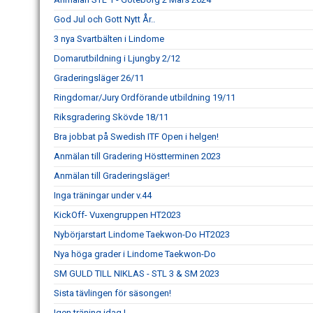
God Jul och Gott Nytt År..
3 nya Svartbälten i Lindome
Domarutbildning i Ljungby 2/12
Graderingsläger 26/11
Ringdomar/Jury Ordförande utbildning 19/11
Riksgradering Skövde 18/11
Bra jobbat på Swedish ITF Open i helgen!
Anmälan till Gradering Höstterminen 2023
Anmälan till Graderingsläger!
Inga träningar under v.44
KickOff- Vuxengruppen HT2023
Nybörjarstart Lindome Taekwon-Do HT2023
Nya höga grader i Lindome Taekwon-Do
SM GULD TILL NIKLAS - STL 3 & SM 2023
Sista tävlingen för säsongen!
Igen träning idag !