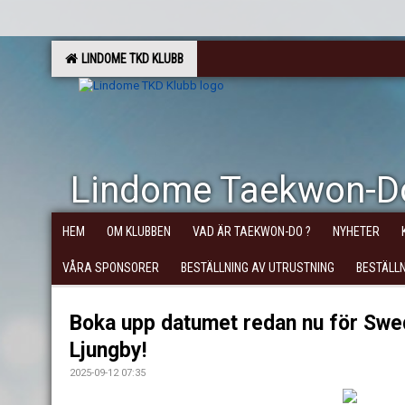
LINDOME TKD KLUBB
Lindome Taekwon-D
HEM
OM KLUBBEN
VAD ÄR TAEKWON-DO ?
NYHETER
VÅRA SPONSORER
BESTÄLLNING AV UTRUSTNING
BESTÄLL
Boka upp datumet redan nu för Swed
Ljungby!
2025-09-12 07:35