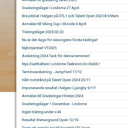
Graderingsläger i Lindome 27 April
Bra jobbat i helgen på STL1 och Talent Open 2025 8-9 Mars
Anmälan till Viking Cup i Skövde 6 April
Träningsläger 2025-02-22
Nu är det dags för säsongens första tävlingar!
Nybörjarstart VT2025
Avslutning 2024 Tack för denna terminen!
Nya Svartbältare i Lindome Taekwon-Do Klubb !
Terminsavslutning - JumpYard 17/12
Hårt motstånd på Talent Open 2024 23/11
Imponerande resultat i helgen i Ljungby 9/11!
Anmälan till Graderingar Hösten 2024
Graderingsläger 1 December - Lindome
Ingen träning under v.44
Resultat Stenungsund Open 12/10
Dags att anmäla sig till Swedish ITF Open