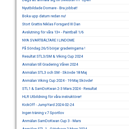
Nyutbildade Domare - Bra jobbat!
Boka upp datum redan nu!
Stort Grattis Niklas Forsgard III Dan
Avslutning för våra 13+ - Paintball 1/6
NYA SVARTBÄLTARE I LINDOME
På Söndag 26/5 börjar graderingarna !
Resultat STL3/SM & Viking Cup 2024
Anmälan till Gradering Våren 2024
Anmälan STL3 och SM - Skövde 18 Maj
Anmälan Viking Cup 2024 - 19 Maj Skövde!
STL1 & SamDoKwan 2-3 Mars 2024 - Resultat
HLR Utbildning för våra instruktörer!
KickOff - JumpYard 2024-02-24
Ingen träning v.7 Sportlov
Anmälan SamDoKwan Cup 3 - Mars
Anmälan STL 1 - Göteborg 2 Mars 2024