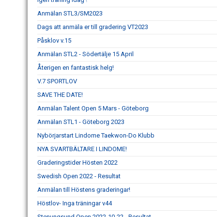
Anmälan STL3/SM2023
Dags att anmäla er till gradering VT2023
Påsklov v.15
Anmälan STL2 - Södertälje 15 April
Återigen en fantastisk helg!
V.7 SPORTLOV
SAVE THE DATE!
Anmälan Talent Open 5 Mars - Göteborg
Anmälan STL1 - Göteborg 2023
Nybörjarstart Lindome Taekwon-Do Klubb
NYA SVARTBÄLTARE I LINDOME!
Graderingstider Hösten 2022
Swedish Open 2022 - Resultat
Anmälan till Höstens graderingar!
Höstlov- Inga träningar v44
Stenungsund Open 2022-10-22 - Resultat