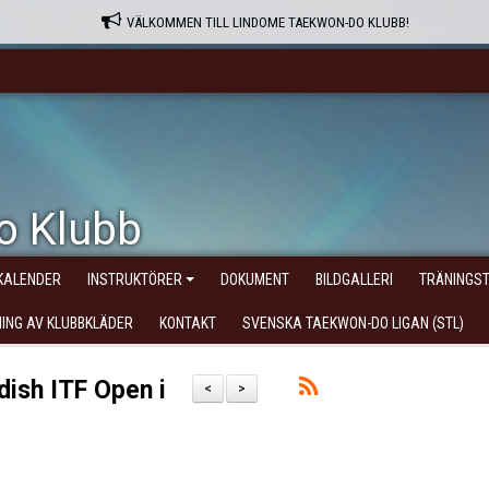
VÄLKOMMEN TILL LINDOME TAEKWON-DO KLUBB!
o Klubb
KALENDER
INSTRUKTÖRER
DOKUMENT
BILDGALLERI
TRÄNINGST
NING AV KLUBBKLÄDER
KONTAKT
SVENSKA TAEKWON-DO LIGAN (STL)
ish ITF Open i
<
>