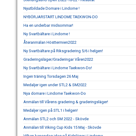
Nyutbildade Domare i Lindome !
NYBÖRJARSTART LINDOME TAEKWON-DO
Ha en underbar midsommar!
Ny Svartbältare i Lindome !
Återanmälan Hösttermien2022
Ny Svartbältare på Riksgradering 5/6 i helgen!
Graderingsläger/Graderingar Våren2022
Ny Svartbältare i Lindome Taekwon-Do!
Ingen träning Torsdagen 26 Maj
Medaljer igen under STL2 & SM2022
Nya domare i Lindome Taekwon-Do
Anmälan till Vårens gradering & graderingsläger!
Medaljer igen på STL1 i helgen!
Anmälan STL2 och SM 2022 - Skövde
Anmälan till Viking Cup Kids 15 Maj - Skövde
Vilken kanondag idag på Kidsläger i Lindome